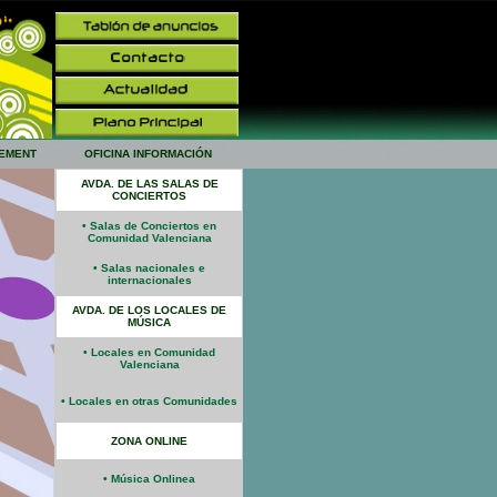
EMENT
OFICINA INFORMACIÓN
AVDA. DE LAS SALAS DE
CONCIERTOS
• Salas de Conciertos en
Comunidad Valenciana
• Salas nacionales e
internacionales
AVDA. DE LOS LOCALES DE
MÚSICA
• Locales en Comunidad
Valenciana
• Locales en otras Comunidades
ZONA ONLINE
• Música Onlinea