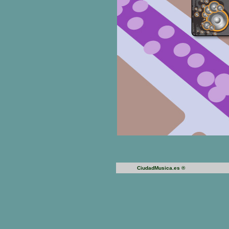
CiudadMusica.es ®